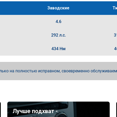
Заводские
Т
4.6
292 л.с.
3
434 Нм
4
лько на полностью исправном, своевременно обслуживае
Лучше подхват -