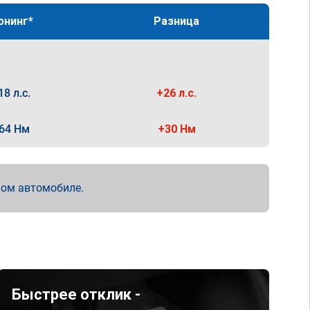
юнинг*
Разница
18 л.с.
+26 л.с.
64 Нм
+30 Нм
мом автомобиле.
Быстрее отклик -