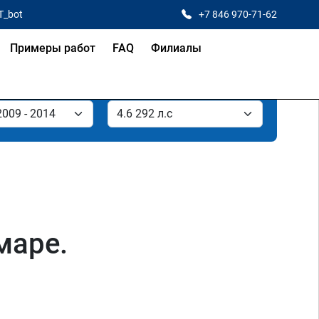
T_bot
+7 846 970-71-62
Примеры работ
FAQ
Филиалы
маре.