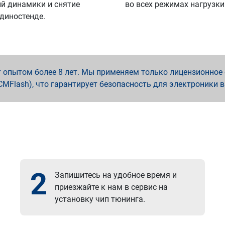
й динамики и снятие
во всех режимах нагрузки
 диностенде.
опытом более 8 лет. Мы применяем только лицензионное о
x, PCMFlash), что гарантирует безопасность для электроники 
2
Запишитесь на удобное время и
приезжайте к нам в сервис на
установку чип тюнинга.