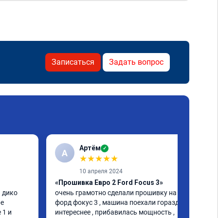
Записаться
Задать вопрос
Артём
✓
А
★
★
★
★
★
10 апреля 2024
«Прошивка Евро 2 Ford Focus 3»
 дико 
очень грамотно сделали прошивку на 
е 
форд фокус 3 , машина поехали гораздо 
1 и 
интереснее , прибавилась мощность , 