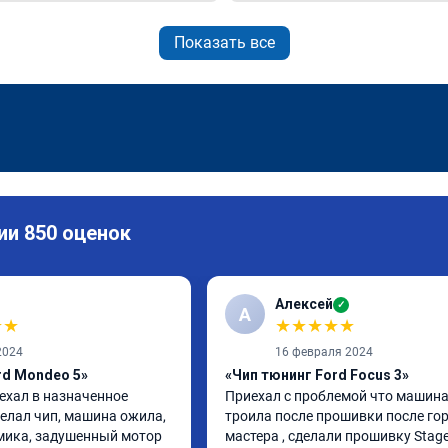
Показать все
ии 850 оценок
Алексей
✓
А
★
★
★
★
★
★
★
2024
16 февраля 2024
rd Mondeo 5»
«Чип тюнинг Ford Focus 3»
ехал в назначенное 
Приехал с проблемой что машина
елал чип, машина ожила, 
троила после прошивки после гор
ика, задушенный мотор 
мастера , сделали прошивку Stage 