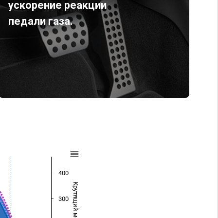
ускорение реакции
педали газа.
400
Крутящий момент (Нм)
300