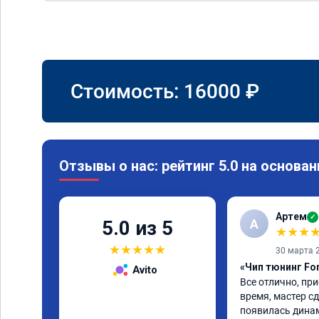
Стоимость:
16000
₽
Отзывы о нас: рейтинг 5.0 на основан
Артем
✓
А
5.0 из 5
★
★
★
★
★
★
★
★
30 марта 
«Чип тюнинг Fo
Avito
Все отлично, при
время, мастер сд
появилась динам