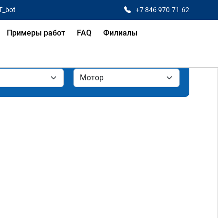
T_bot
+7 846 970-71-62
Примеры работ
FAQ
Филиалы