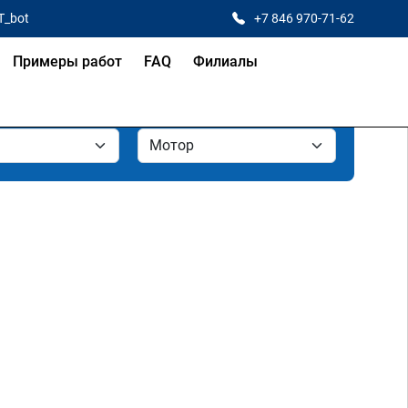
T_bot
+7 846 970-71-62
Примеры работ
FAQ
Филиалы