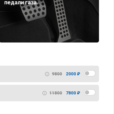
педали газа.
9800
2000 ₽
11800
7800 ₽