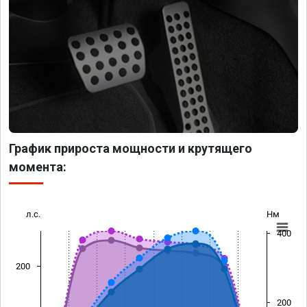
График прироста мощности и крутящего
момента:
л.с.
Нм
400
200
200