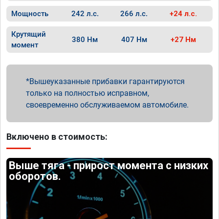
Мощность
242 л.с.
266 л.с.
+24 л.с.
Крутящий
380 Нм
407 Нм
+27 Нм
момент
Вышеуказанные прибавки гарантируются
только на полностью исправном,
своевременно обслуживаемом автомобиле.
Включено в стоимость:
Выше тяга - прирост момента с низких
оборотов.