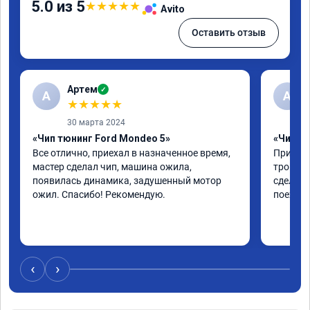
5.0 из 5
★
★
★
★
★
Avito
Оставить отзыв
Артем
✓
А
А
★
★
★
★
★
30 марта 2024
«Чип тюнинг Ford Mondeo 5»
«Чип тю
Все отлично, приехал в назначенное время, 
Приехал
мастер сделал чип, машина ожила, 
троила 
появилась динамика, задушенный мотор 
сделали
ожил. Спасибо! Рекомендую.
поехала
‹
›