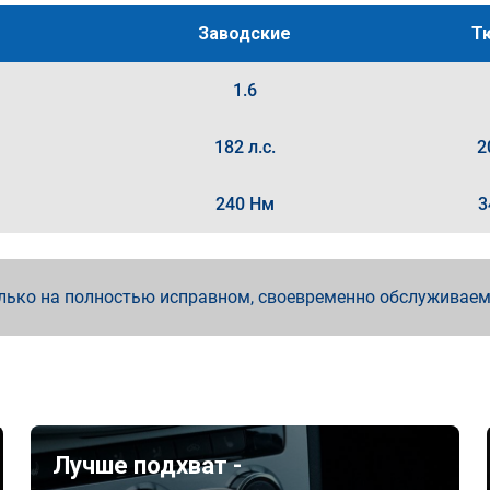
Заводские
Т
1.6
182 л.с.
2
240 Нм
3
лько на полностью исправном, своевременно обслуживае
Лучше подхват -