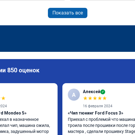
Показать все
ии 850 оценок
Алексей
✓
А
★
★
★
★
★
★
★
2024
16 февраля 2024
rd Mondeo 5»
«Чип тюнинг Ford Focus 3»
ехал в назначенное 
Приехал с проблемой что машина
елал чип, машина ожила, 
троила после прошивки после гор
ика, задушенный мотор 
мастера , сделали прошивку Stage 