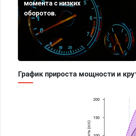
момента с низких
оборотов.
График прироста мощности и кр
200
150
Мощность (л/с)
100