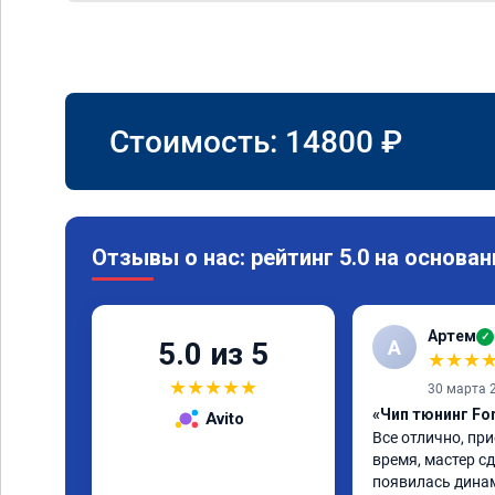
Стоимость:
14800
₽
Отзывы о нас: рейтинг 5.0 на основан
Артем
✓
А
5.0 из 5
★
★
★
★
★
★
★
★
30 марта 
«Чип тюнинг Fo
Avito
Все отлично, при
время, мастер сд
появилась динам