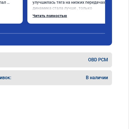
пал 
улучшилась тяга на низких передачах , 
динамика стала лучше , только 
позитивные эмоции , цена 
Читать полностью
соответствовала заявленной , 
рекомендую этот сервис
OBD PCM
ивок:
В наличии