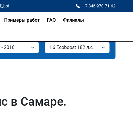
T_bot
+7 846 970-71-62
Примеры работ
FAQ
Филиалы
лс в Самаре.