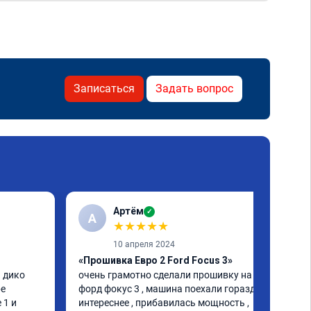
Записаться
Задать вопрос
Артём
✓
А
★
★
★
★
★
10 апреля 2024
«Прошивка Евро 2 Ford Focus 3»
 дико 
очень грамотно сделали прошивку на 
е 
форд фокус 3 , машина поехали гораздо 
1 и 
интереснее , прибавилась мощность , 