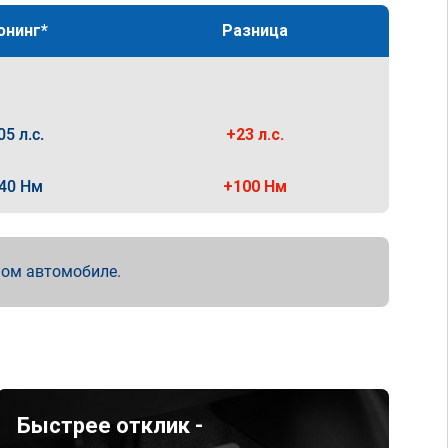
юнинг*
Разница
05 л.с.
+23 л.с.
40 Нм
+100 Нм
мом автомобиле.
Быстрее отклик -