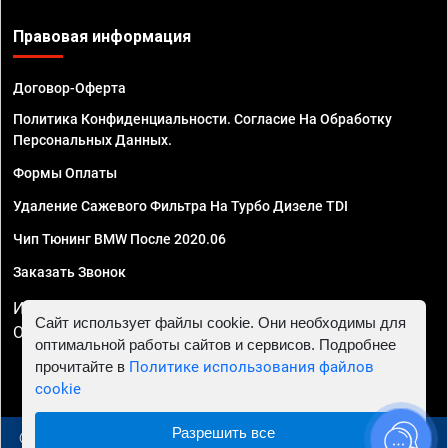
Правовая информация
Договор-Оферта
Политика Конфиденциальности. Согласие На Обработку
Персональных Данных.
Формы Оплаты
Удаление Сажевого Фильтра На Турбо Дизеле TDI
Чип Тюнинг BMW После 2020.06
Заказать Звонок
ИП Смирнов Георгий Павлович. ИНН 781302555843,
Сайт использует файлы cookie. Они необходимы для
ОГРНИП 324470400032610
оптимальной работы сайтов и сервисов. Подробнее
прочитайте в
Политике использования файлов
cookie
Разрешить все
© 2010 - 2026 Чип тюнинг в Самаре - Автосервис "Евро