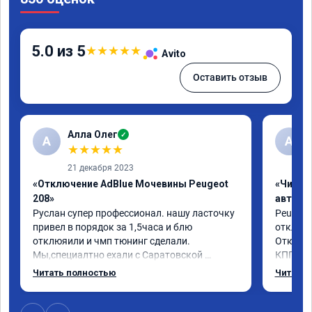
5.0 из 5
★
★
★
★
★
Avito
Оставить отзыв
Алла Олег
✓
А
А
★
★
★
★
★
21 декабря 2023
«Отключение AdBlue Мочевины Peugeot
«Чип т
208»
автомо
Руслан супер профессионал. нашу ласточку 
Peugeot 
привел в порядок за 1,5часа и блю 
отключе
отклюяили и чмп тюнинг сделали. 
Отклик 
Мы,специалтно ехали с Саратовской 
КПП, пр
области до Самары и не зря. Но у них есть и 
солидны
Читать полностью
Читать 
в Саратове и других городах сервиз.Но 
постара
мы,улачно попали прям к руководителю 
,все быстро и качественно. Всем только 