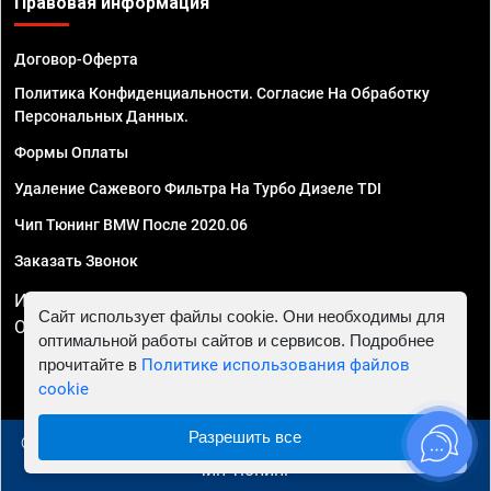
Правовая информация
Договор-Оферта
Политика Конфиденциальности. Согласие На Обработку
Персональных Данных.
Формы Оплаты
Удаление Сажевого Фильтра На Турбо Дизеле TDI
Чип Тюнинг BMW После 2020.06
Заказать Звонок
ИП Смирнов Георгий Павлович. ИНН 781302555843,
Сайт использует файлы cookie. Они необходимы для
ОГРНИП 324470400032610
оптимальной работы сайтов и сервисов. Подробнее
прочитайте в
Политике использования файлов
cookie
Разрешить все
© 2010 - 2026 Чип тюнинг в Самаре - Автосервис "Евро
Чип Тюнинг"