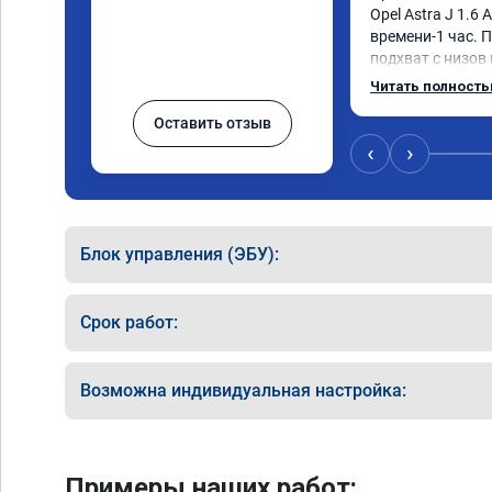
Opel Astra J 1.6 
времени-1 час. П
подхват с низов
стала работать п
Читать полност
быстрее скидыва
Оставить отзыв
держит обороты 
Вообщем доволен 
‹
›
Рекомендую ком
Номер сертифика
06.01.2026
Блок управления (ЭБУ):
Срок работ:
Возможна индивидуальная настройка:
Примеры наших работ: