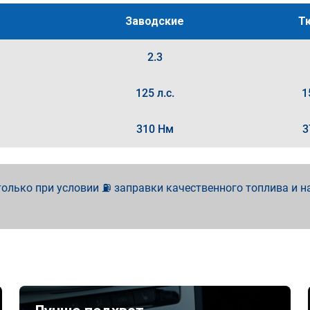
Заводские
Т
2.3
125 л.с.
1
310 Нм
3
олько при условии ⛽ заправки качественного топлива и н