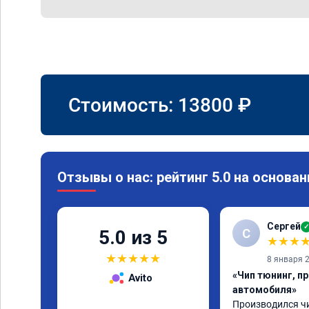
Стоимость:
13800
₽
Отзывы о нас: рейтинг 5.0 на основан
Сергей
✓
С
5.0 из 5
★
★
★
★
★
★
★
★
8 января 
«Чип тюнинг, п
Avito
автомобиля»
Производился чи