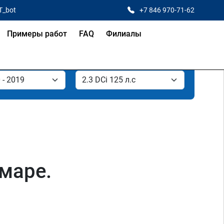
T_bot
+7 846 970-71-62
Примеры работ
FAQ
Филиалы
амаре.