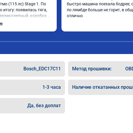
Атмо (115 лс) Stage 1. По 
быстро машина поехала бодрее, 
о итогу: появилась тяга, 
по лямбде больше не горит, в общ
 великолепный, коробка 
отлично
лавнее. На трассе 
ью
ет передачу и легко 
до 5000 при ускорении. 
как слон ))) 
панию!

та: А011870 от 
Bosch_EDC17C11
Метод прошивки:
OBD
1-3 часа
Наличие откатанных прош
Да, без доплат