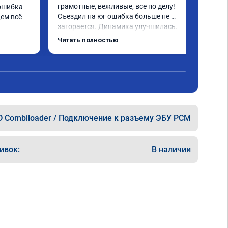
грамотные, вежливые, все по делу! 
ошибка 
Съездил на юг ошибка больше не 
ем всё 
загорается. Динамика улучшилась. 
Советую данный сервис. Ещё раз 
Читать полностью
СПАСИБО!
 Combiloader / Подключение к разъему ЭБУ PCM
ивок:
В наличии