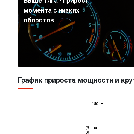
Выше тяга - прирост
момента с низких
оборотов.
График прироста мощности и кр
150
100