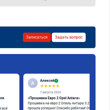
Записаться
Задать вопрос
Алексей
✓
А
★
★
★
★
★
7 августа 2024
еля
«Прошивка Евро 2 Opel Antara»
Прошивка на евро 2 Опель Антара 3.2 
прошла успешно! Спасибо ребятам! Очень 
 всё 