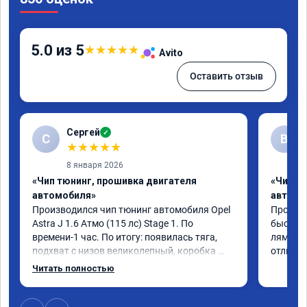
5.0 из 5
★
★
★
★
★
Avito
Оставить отзыв
Сергей
✓
С
В
★
★
★
★
★
8 января 2026
«Чип тюнинг, прошивка двигателя
«Чип т
автомобиля»
автомо
Производился чип тюнинг автомобиля Opel 
Прошивал
Astra J 1.6 Атмо (115 лс) Stage 1. По 
быстро 
времени-1 час. По итогу: появилась тяга, 
лямбде 
подхват с низов великолепный, коробка 
отличн
стала работать плавнее. На трассе быстрее 
Читать полностью
скидывает передачу и легко держит 
обороты до 5000 при ускорении. Вообщем 
доволен как слон ))) Рекомендую 