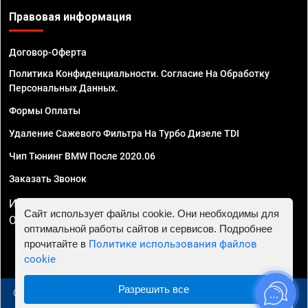
Правовая информация
Договор-Оферта
Политика Конфиденциальности. Согласие На Обработку
Персональных Данных.
Формы Оплаты
Удаление Сажевого Фильтра На Турбо Дизеле TDI
Чип Тюнинг BMW После 2020.06
Заказать Звонок
ИП Смирнов Георгий Павлович. ИНН 781302555843,
Сайт использует файлы cookie. Они необходимы для
ОГРНИП 324470400032610
оптимальной работы сайтов и сервисов. Подробнее
прочитайте в
Политике использования файлов
cookie
Разрешить все
© 2010 - 2026 Чип тюнинг в Самаре - Автосервис "Евро