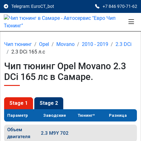
Telegram: EuroCT_bot
+7 846 970-71-62
Чип тюнинг
Opel
Movano
2010 - 2019
2.3 DCi
2.3 DCi 165 л.с
Чип тюнинг Opel Movano 2.3
DCi 165 лс в Самаре.
Stage 1
Stage 2
Параметр
Заводские
Тюнинг*
Разница
Объем
2.3 M9Y 702
двигателя