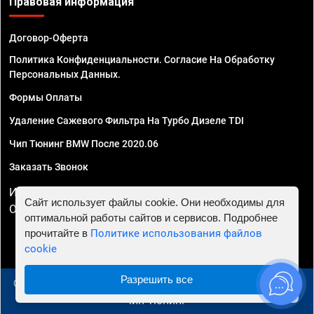
Правовая информация
Договор-Оферта
Политика Конфиденциальности. Согласие На Обработку
Персональных Данных.
Формы Оплаты
Удаление Сажевого Фильтра На Турбо Дизеле TDI
Чип Тюнинг BMW После 2020.06
Заказать Звонок
ИП Смирнов Георгий Павлович. ИНН 781302555843,
Сайт использует файлы cookie. Они необходимы для
ОГРНИП 324470400032610
оптимальной работы сайтов и сервисов. Подробнее
прочитайте в
Политике использования файлов
cookie
Разрешить все
© 2010 - 2026 Чип тюнинг в Самаре - Автосервис "Евро
Чип Тюнинг"