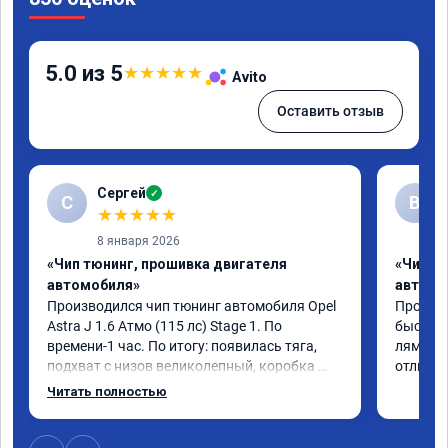
5.0 из 5
★
★
★
★
★
Avito
Оставить отзыв
Сергей
✓
С
В
★
★
★
★
★
8 января 2026
«Чип тюнинг, прошивка двигателя
«Чип т
автомобиля»
автомо
Производился чип тюнинг автомобиля Opel 
Прошивал
Astra J 1.6 Атмо (115 лс) Stage 1. По 
быстро 
времени-1 час. По итогу: появилась тяга, 
лямбде 
подхват с низов великолепный, коробка 
отличн
стала работать плавнее. На трассе быстрее 
Читать полностью
скидывает передачу и легко держит 
обороты до 5000 при ускорении. Вообщем 
доволен как слон ))) Рекомендую 