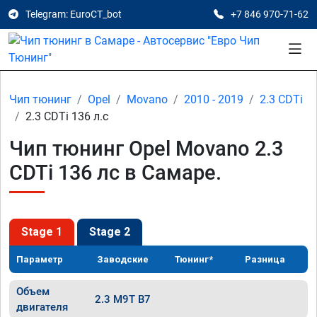
Telegram: EuroCT_bot
+7 846 970-71-62
Чип тюнинг
Opel
Movano
2010 - 2019
2.3 CDTi
2.3 CDTi 136 л.с
Чип тюнинг Opel Movano 2.3
CDTi 136 лс в Самаре.
Stage 1
Stage 2
Параметр
Заводские
Тюнинг*
Разница
Объем
2.3 M9T B7
двигателя