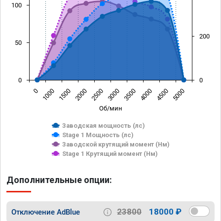
100
200
50
0
0
0
1000
1500
2000
2500
3000
3500
4000
4500
5000
Об/мин
Заводская мощность (лс)
Stage 1 Мощность (лс)
Заводской крутящий момент (Нм)
Stage 1 Крутящий момент (Нм)
Дополнительные опции:
23800
18000 ₽
Отключение AdBlue