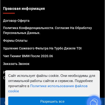
Правовая информация
Договор-Оферта
Политика Конфиденциальности. Согласие На Обработку
Персональных Данных.
Формы Оплаты
Удаление Сажевого Фильтра На Турбо Дизеле TDI
Чип Тюнинг BMW После 2020.06
Заказать Звонок
ИП Смирнов Георгий Павлович. ИНН 781302555843,
Сайт использует файлы cookie. Они необходимы для
ОГРНИП 324470400032610
оптимальной работы сайтов и сервисов. Подробнее
прочитайте в
Политике использования файлов
cookie
Разрешить все
© 2010 - 2026 Чип тюнинг в Самаре - Автосервис "Евро