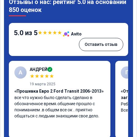
Отзывы о нас: рейтинг 5.0 на основании
850 оценок
5.0 из 5
★
★
★
★
★
Avito
Оставить отзыв
АНДРЕЙ
✓
А
Г
★
★
★
★
★
19 марта 2025
«Прошивка Евро 2 Ford Transit 2006-2013»
«Отключ
все что нужно было сделать сделано в 
заглуш
обозначенное время.общение прошло с 
Ребята 
пониманием .в общем все ок . приятно 
Все объ
общаться с людьми знающими свое дело.