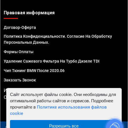
Правовая информация
Договор-Оферта
Политика Конфиденциальности. Согласие На Обработку
Персональных Данных.
Формы Оплаты
Удаление Сажевого Фильтра На Турбо Дизеле TDI
Чип Тюнинг BMW После 2020.06
Заказать Звонок
ИП Смирнов Георгий Павлович. ИНН 781302555843,
Сайт использует файлы cookie. Они необходимы для
ОГРНИП 324470400032610
оптимальной работы сайтов и сервисов. Подробнее
прочитайте в
Политике использования файлов
cookie
Разрешить все
© 2010 - 2026 Чип тюнинг в Самаре - Автосервис "Евро