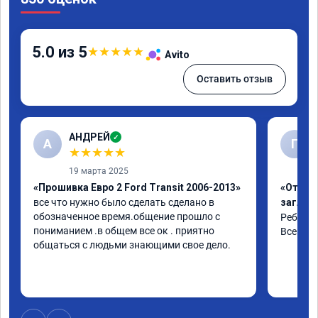
5.0 из 5
★
★
★
★
★
Avito
Оставить отзыв
АНДРЕЙ
✓
А
Г
★
★
★
★
★
19 марта 2025
«Прошивка Евро 2 Ford Transit 2006-2013»
«Отключ
все что нужно было сделать сделано в 
заглуш
обозначенное время.общение прошло с 
Ребята 
пониманием .в общем все ок . приятно 
Все объ
общаться с людьми знающими свое дело.