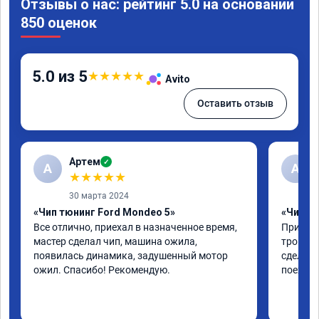
Отзывы о нас: рейтинг 5.0 на основании
850 оценок
5.0 из 5
★
★
★
★
★
Avito
Оставить отзыв
Артем
✓
А
А
★
★
★
★
★
30 марта 2024
«Чип тюнинг Ford Mondeo 5»
«Чип тю
Все отлично, приехал в назначенное время, 
Приехал
мастер сделал чип, машина ожила, 
троила 
появилась динамика, задушенный мотор 
сделали
ожил. Спасибо! Рекомендую.
поехала