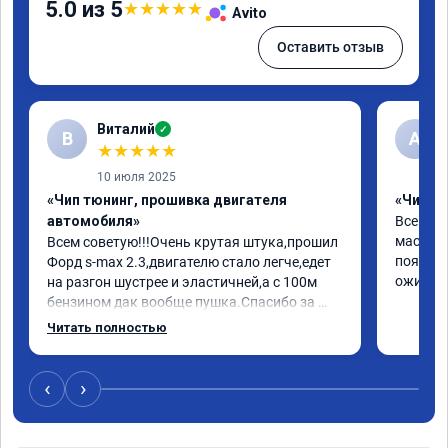
5.0 из 5
★
★
★
★
★
Avito
Оставить отзыв
Виталий
✓
В
А
★
★
★
★
★
10 июля 2025
«Чип тюнинг, прошивка двигателя
«Чип т
автомобиля»
Все отл
мастер 
Всем советую!!!Очень крутая штука,прошил 
появила
Форд s-max 2.3,двигателю стало легче,едет 
ожил. С
на разгон шустрее и эластичней,а с 100м 
бензином дак вообще пушка.Спасибо за 
работу,за эмоции.Желаю 
Читать полностью
здоровья,развития и процветания.Отдельно 
спасибо за сертификат-скидку,буду 
рекомендовать друзьям и знакомым.
‹
›