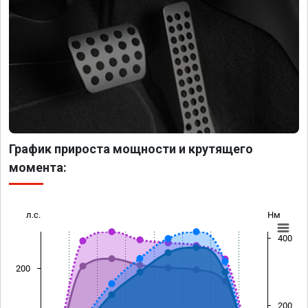
График прироста мощности и крутящего
момента:
л.с.
Нм
400
200
200