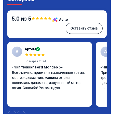
5.0 из 5
★
★
★
★
★
Avito
Оставить отзыв
Артем
✓
А
А
★
★
★
★
★
30 марта 2024
«Чип тюнинг Ford Mondeo 5»
«Чип тю
Все отлично, приехал в назначенное время, 
Приехал
мастер сделал чип, машина ожила, 
троила 
появилась динамика, задушенный мотор 
сделали
ожил. Спасибо! Рекомендую.
поехала