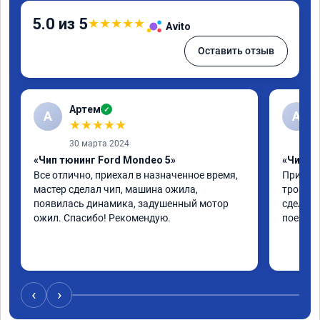
5.0 из 5
★
★
★
★
★
Avito
Оставить отзыв
Артем
✓
А
А
★
★
★
★
★
30 марта 2024
«Чип тюнинг Ford Mondeo 5»
«Чип тю
Все отлично, приехал в назначенное время, 
Приехал
мастер сделал чип, машина ожила, 
троила 
появилась динамика, задушенный мотор 
сделали
ожил. Спасибо! Рекомендую.
поехала
‹
›