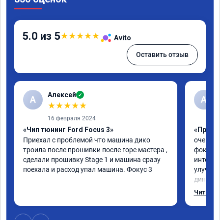
5.0 из 5
★
★
★
★
★
Avito
Оставить отзыв
Алексей
✓
А
А
★
★
★
★
★
16 февраля 2024
«Чип тюнинг Ford Focus 3»
«Прошив
Приехал с проблемой что машина дико 
очень г
троила после прошивки после горе мастера , 
фокус 3
сделали прошивку Stage 1 и машина сразу 
интерес
поехала и расход упал машина. Фокус 3
улучшил
динамик
эмоции 
Читать 
рекомен