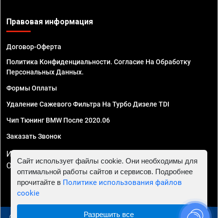
Правовая информация
Договор-Оферта
Политика Конфиденциальности. Согласие На Обработку
Персональных Данных.
Формы Оплаты
Удаление Сажевого Фильтра На Турбо Дизеле TDI
Чип Тюнинг BMW После 2020.06
Заказать Звонок
ИП Смирнов Георгий Павлович. ИНН 781302555843,
Сайт использует файлы cookie. Они необходимы для
ОГРНИП 324470400032610
оптимальной работы сайтов и сервисов. Подробнее
прочитайте в
Политике использования файлов
cookie
Разрешить все
© 2010 - 2026 Чип тюнинг в Самаре - Автосервис "Евро