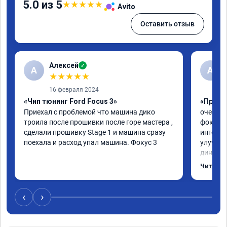
5.0 из 5
★
★
★
★
★
Avito
Оставить отзыв
Алексей
✓
А
А
★
★
★
★
★
16 февраля 2024
«Чип тюнинг Ford Focus 3»
«Прошив
Приехал с проблемой что машина дико 
очень г
троила после прошивки после горе мастера , 
фокус 3
сделали прошивку Stage 1 и машина сразу 
интерес
поехала и расход упал машина. Фокус 3
улучшил
динамик
эмоции 
Читать 
рекомен
‹
›