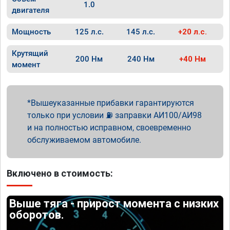
1.0
двигателя
Мощность
125 л.с.
145 л.с.
+20 л.с.
Крутящий
200 Нм
240 Нм
+40 Нм
момент
Вышеуказанные прибавки гарантируются
только при условии ⛽ заправки АИ100/АИ98
и на полностью исправном, своевременно
обслуживаемом автомобиле.
Включено в стоимость:
Выше тяга - прирост момента с низких
оборотов.