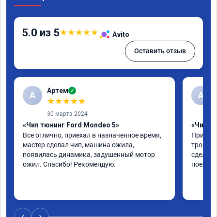
5.0 из 5
★
★
★
★
★
Avito
Оставить отзыв
Артем
✓
А
А
★
★
★
★
★
30 марта 2024
«Чип тюнинг Ford Mondeo 5»
«Чип тю
Все отлично, приехал в назначенное время, 
Приехал
мастер сделал чип, машина ожила, 
троила 
появилась динамика, задушенный мотор 
сделали
ожил. Спасибо! Рекомендую.
поехала
‹
›