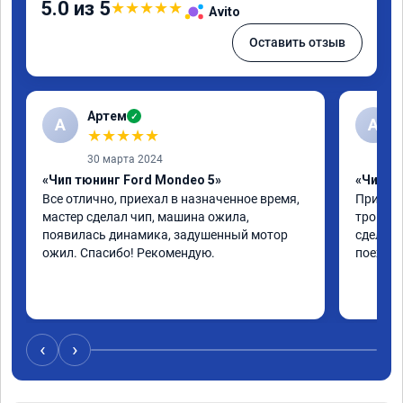
5.0 из 5
★
★
★
★
★
Avito
Оставить отзыв
Артем
✓
А
А
★
★
★
★
★
30 марта 2024
«Чип тюнинг Ford Mondeo 5»
«Чип тю
Все отлично, приехал в назначенное время, 
Приехал
мастер сделал чип, машина ожила, 
троила 
появилась динамика, задушенный мотор 
сделали
ожил. Спасибо! Рекомендую.
поехала
‹
›