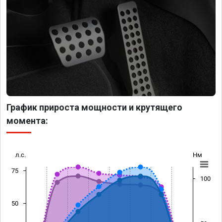
График прироста мощности и крутящего
момента:
л.с.
Нм
75
100
50