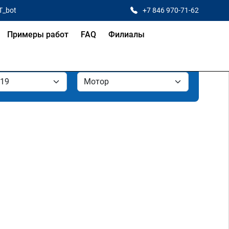
T_bot
+7 846 970-71-62
Примеры работ
FAQ
Филиалы