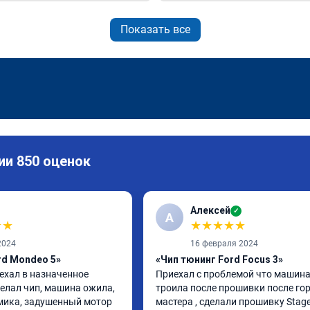
Показать все
ии 850 оценок
Алексей
✓
А
★
★
★
★
★
★
★
2024
16 февраля 2024
rd Mondeo 5»
«Чип тюнинг Ford Focus 3»
ехал в назначенное 
Приехал с проблемой что машина
елал чип, машина ожила, 
троила после прошивки после гор
ика, задушенный мотор 
мастера , сделали прошивку Stage 