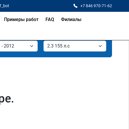
T_bot
+7 846 970-71-62
Примеры работ
FAQ
Филиалы
ре.