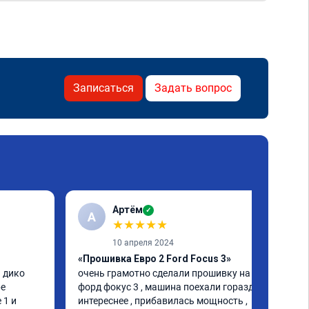
Записаться
Задать вопрос
Артём
✓
А
★
★
★
★
★
10 апреля 2024
«Прошивка Евро 2 Ford Focus 3»
 дико 
очень грамотно сделали прошивку на 
е 
форд фокус 3 , машина поехали гораздо 
1 и 
интереснее , прибавилась мощность , 