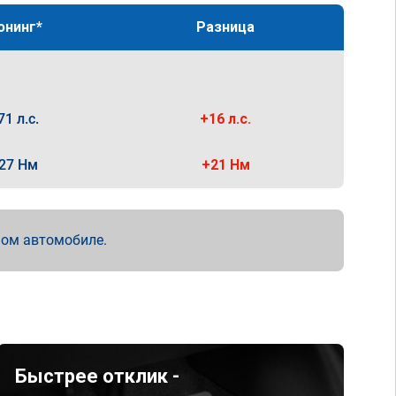
юнинг*
Разница
71 л.с.
+16 л.с.
27 Нм
+21 Нм
мом автомобиле.
Быстрее отклик -