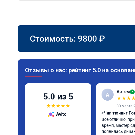
Стоимость:
9800
₽
Отзывы о нас: рейтинг 5.0 на основан
Артем
✓
А
5.0 из 5
★
★
★
★
★
★
★
★
30 марта 
«Чип тюнинг Fo
Avito
Все отлично, при
время, мастер сд
появилась динам