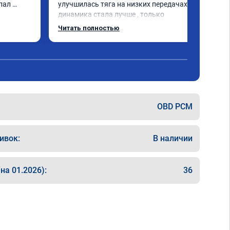
пал 
улучшилась тяга на низких передачах , 
динамика стала лучше , только 
позитивные эмоции , цена 
Читать полностью
соответствовала заявленной , 
рекомендую этот сервис
OBD PCM
ивок:
В наличии
на 01.2026):
36