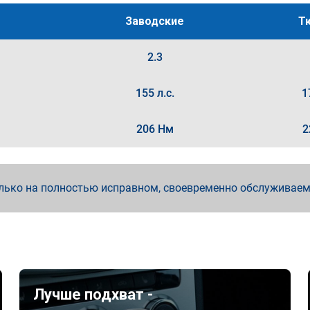
Заводские
Т
2.3
155 л.с.
1
206 Нм
2
лько на полностью исправном, своевременно обслуживае
Лучше подхват -