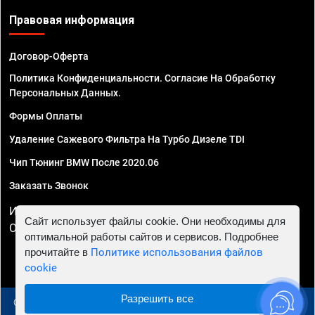
Правовая информация
Договор-Оферта
Политика Конфиденциальности. Согласие На Обработку
Персональных Данных.
Формы Оплаты
Удаление Сажевого Фильтра На Турбо Дизеле TDI
Чип Тюнинг BMW После 2020.06
Заказать Звонок
ИП Смирнов Георгий Павлович. ИНН 781302555843,
Сайт использует файлы cookie. Они необходимы для
ОГРНИП 324470400032610
оптимальной работы сайтов и сервисов. Подробнее
прочитайте в
Политике использования файлов
cookie
Разрешить все
© 2010 - 2026 Чип тюнинг в Самаре - Автосервис "Евро