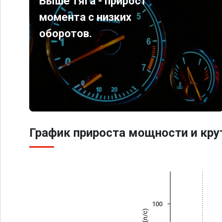
Выше тяга - прирост
момента с низких
оборотов.
График прироста мощности и кр
100