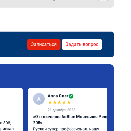
Записаться
Задать вопрос
Алла Олег
✓
А
★
★
★
★
★
21 декабря 2023
«Отключение AdBlue Мочевины Peugeot
 308, 
208»
риехал 
Руслан супер профессионал. нашу 