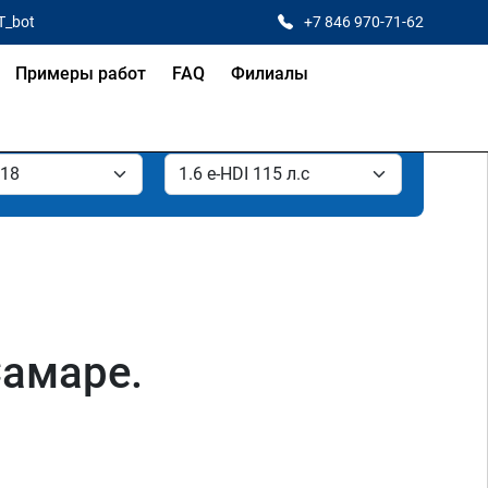
T_bot
+7 846 970-71-62
Примеры работ
FAQ
Филиалы
Самаре.