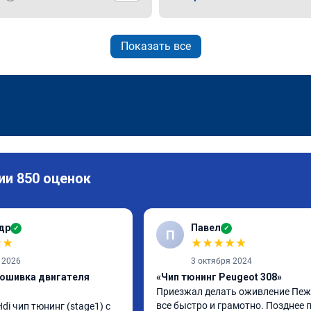
Показать все
ии 850 оценок
др
Павел
✓
✓
П
★
★
★
★
★
★
★
 2026
3 октября 2024
рошивка двигателя
«Чип тюнинг Peugeot 308»
Приезжал делать оживление Пежо
все быстро и грамотно. Позднее п
di чип тюнинг (stage1) с 