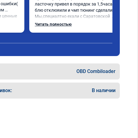
ошибки( 
ласточку привел в порядок за 1,5часа и 
м 
блю отклюяили и чмп тюнинг сделали. 
 ценные 
Мы,специалтно ехали с Саратовской 
ически 
области до Самары и не зря. Но у них есть 
Читать полностью
я 
и в Саратове и других городах сервиз.Но 
. Олько 
мы,улачно попали прям к руководителю 
,все быстро и качественно. Всем только 
сюда.
OBD Combiloader
ивок:
В наличии