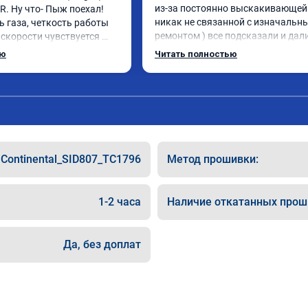
из-за постоянно выскакивающей 
. Ну что- Пыж поехал! 
никак не связанной с изначальны
 газа, четкость работы 
ремонтом ) все подсказали и дали
скорости чувствуется 
указания как поступить. Категор
мощности. Ребята 
ью
Читать полностью
рекомендую данную компанию дл
совесть, рекомендую!
сотрудничества. 🤝🏼 буду ездить
сюда
Continental_SID807_TC1796
Метод прошивки:
1-2 часа
Наличие откатанных прош
Да, без доплат