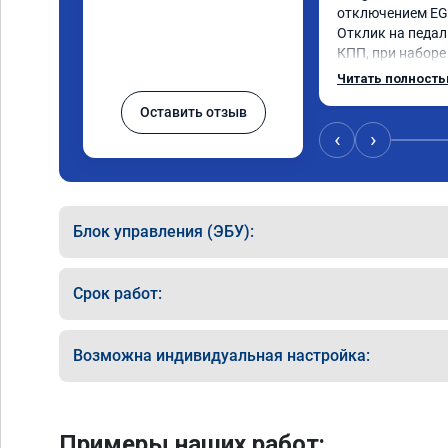
отключением EGR
Отклик на педаль
КПП, при наборе 
солидный запас 
Читать полност
постарались на 
Оставить отзыв
‹
›
Блок управления (ЭБУ):
Срок работ:
Возможна индивидуальная настройка:
Примеры наших работ: