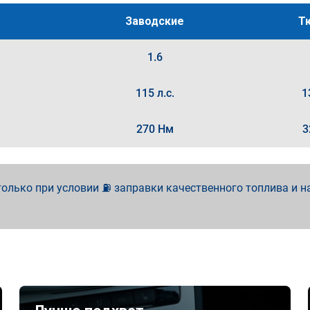
Заводские
Т
1.6
115 л.с.
1
270 Нм
3
олько при условии ⛽ заправки качественного топлива и н