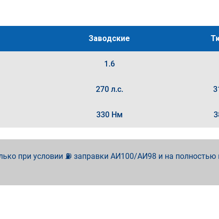
Заводские
Т
1.6
270 л.с.
3
330 Нм
3
лько при условии ⛽ заправки АИ100/АИ98 и на полностью