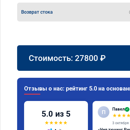
Возврат стока
Стоимость:
27800
₽
Отзывы о нас: рейтинг 5.0 на основан
Павел
✓
П
5.0 из 5
★
★
★
★
★
★
★
★
3 октября
«Чип тюнинг Pe