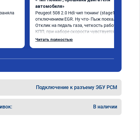
автомобиля»
заняла 
Peugeot 508 2.0 Hdi чип тюнинг (stage1) с 
отключением EGR. Ну что- Пыж поехал! 
Отклик на педаль газа, четкость работы 
КПП, при наборе скорости чувствуется 
солидный запас мощности. Ребята 
Читать полностью
постарались на совесть, рекомендую!
Подключение к разъему ЭБУ PCM
ивок:
В наличии