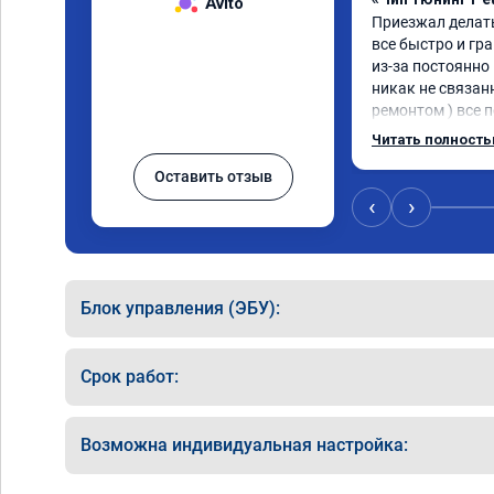
Avito
Приезжал делать
все быстро и гра
из-за постоянно
никак не связан
ремонтом ) все 
указания как по
Читать полност
рекомендую дан
Оставить отзыв
сотрудничества. 
сюда
‹
›
Блок управления (ЭБУ):
Срок работ:
Возможна индивидуальная настройка: