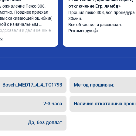
 оживление Пежо 308, 
отключение Егр, лямбд»
мотно. Позднее приехал 
Прошил пежо 308, вся процедура 
 выскакивающей ошибки( 
30мин.

ной с изначальным 
Все объяснил и рассказал.

подсказали и дали ценные 
Рекомендую👍
ступить. Категорически 
ью
ную компанию для 
🤝🏼 буду ездить. Олько 
Bosch_MED17_4_4_TC1793
Метод прошивки:
2-3 часа
Наличие откатанных прош
Да, без доплат