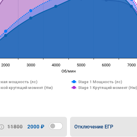
2000
3000
4000
5000
6000
7000
Об/мин
кая мощность (лс)
Stage 1 Мощность (лс)
кой крутящий момент (Нм)
Stage 1 Крутящий момент (Нм
11800
2000 ₽
Отключение ЕГР