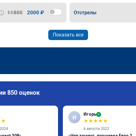
11800
2000 ₽
Отстрелы
Показать все
ии 850 оценок
Игорь
✓
И
★
★
★
★
★
★
★
 2024
6 августа 2022
ugeot 308»
«Чип тюнинг, прошивка Евро 2,