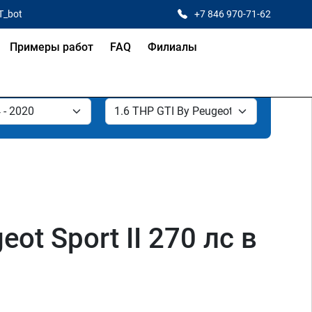
T_bot
+7 846 970-71-62
Примеры работ
FAQ
Филиалы
ot Sport II 270 лс в