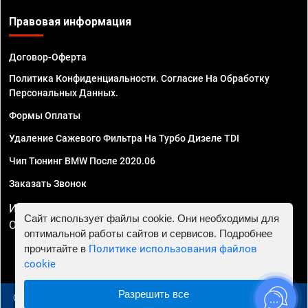
Правовая информация
Договор-Оферта
Политика Конфиденциальности. Согласие На Обработку
Персональных Данных.
Формы Оплаты
Удаление Сажевого Фильтра На Турбо Дизеле TDI
Чип Тюнинг BMW После 2020.06
Заказать Звонок
ИП Смирнов Георгий Павлович. ИНН 781302555843,
Сайт использует файлы cookie. Они необходимы для
ОГРНИП 324470400032610
оптимальной работы сайтов и сервисов. Подробнее
прочитайте в
Политике использования файлов
cookie
Разрешить все
© 2010 - 2026 Чип тюнинг в Самаре - Автосервис "Евро