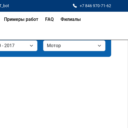
T_bot
+7 846 970-71-62
Примеры работ
FAQ
Филиалы