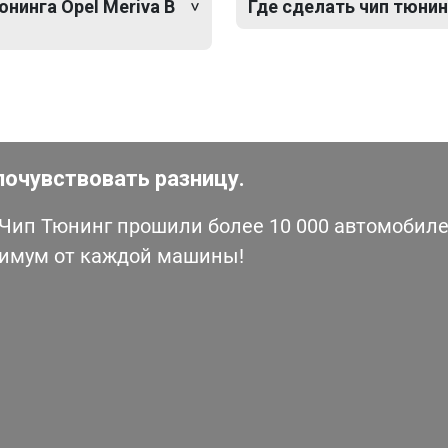
юнинга Opel Meriva B
Где сделать чип тюнинг
почувствовать разницу.
ип Тюнинг прошили более 10 000 автомобилей
симум от каждой машины!