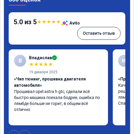
5.0 из 5
★
★
★
★
★
Avito
Оставить отзыв
Владислав
✓
В
И
★
★
★
★
★
19 декабря 2025
«Чип тюнинг, прошивка двигателя
«Прошив
автомобиля»
Качеств
решили 
Прошивал opel astra h gtc, сделали всё 
лямбде.

быстро машина поехала бодрее, ошибка по 
Спасибо
лямбде больше не горит, в общем всё 
отлично