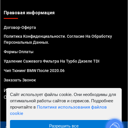
Правовая информация
Договор-Оферта
Политика Конфиденциальности. Согласие На Обработку
Персональных Данных.
Формы Оплаты
Удаление Сажевого Фильтра На Турбо Дизеле TDI
Чип Тюнинг BMW После 2020.06
Заказать Звонок
ИП Смирнов Георгий Павлович. ИНН 781302555843,
Сайт использует файлы cookie. Они необходимы для
ОГРНИП 324470400032610
оптимальной работы сайтов и сервисов. Подробнее
прочитайте в
Политике использования файлов
cookie
Разрешить все
© 2010 - 2026 Чип тюнинг в Самаре - Автосервис "Евро