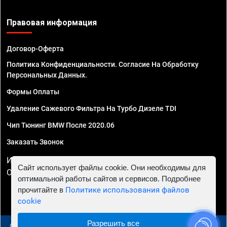
Правовая информация
Договор-Оферта
Политика Конфиденциальности. Согласие На Обработку
Персональных Данных.
Формы Оплаты
Удаление Сажевого Фильтра На Турбо Дизеле TDI
Чип Тюнинг BMW После 2020.06
Заказать Звонок
ИП Смирнов Георгий Павлович. ИНН 781302555843,
Сайт использует файлы cookie. Они необходимы для
ОГРНИП 324470400032610
оптимальной работы сайтов и сервисов. Подробнее
прочитайте в
Политике использования файлов
cookie
Разрешить все
© 2010 - 2026 Чип тюнинг в Самаре - Автосервис "Евро