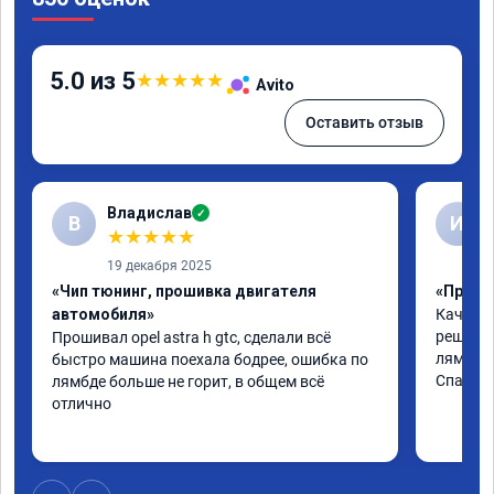
5.0 из 5
★
★
★
★
★
Avito
Оставить отзыв
Владислав
✓
В
И
★
★
★
★
★
19 декабря 2025
«Чип тюнинг, прошивка двигателя
«Прошив
автомобиля»
Качеств
решили 
Прошивал opel astra h gtc, сделали всё 
лямбде.

быстро машина поехала бодрее, ошибка по 
Спасибо
лямбде больше не горит, в общем всё 
отлично