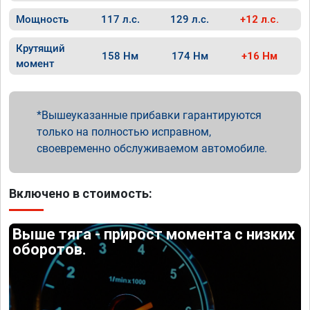
Мощность
117 л.с.
129 л.с.
+12 л.с.
Крутящий
158 Нм
174 Нм
+16 Нм
момент
Вышеуказанные прибавки гарантируются
только на полностью исправном,
своевременно обслуживаемом автомобиле.
Включено в стоимость:
Выше тяга - прирост момента с низких
оборотов.