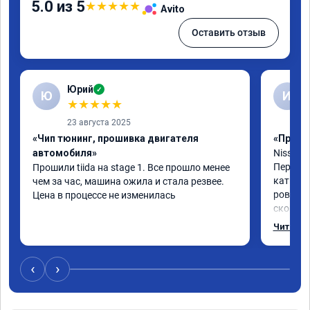
5.0 из 5
★
★
★
★
★
Avito
Оставить отзыв
Юрий
✓
Ю
И
★
★
★
★
★
23 августа 2025
«Чип тюнинг, прошивка двигателя
«Прошив
автомобиля»
Nissan x
Перепро
Прошили tiida на stage 1. Все прошло менее 
катки н
чем за час, машина ожила и стала резвее. 
ровные,
Цена в процессе не изменилась
скорост
3000.ра
Читать 
Услугой
‹
›