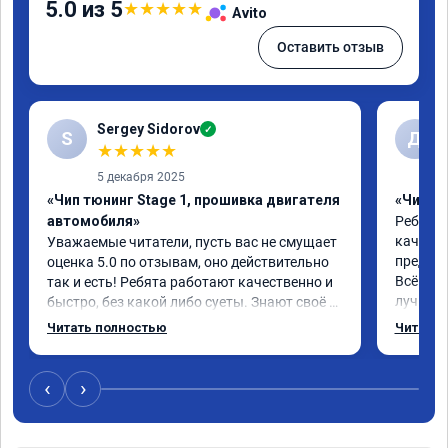
5.0 из 5
★
★
★
★
★
Avito
Оставить отзыв
Sergey Sidorov
✓
S
Д
★
★
★
★
★
5 декабря 2025
«Чип тюнинг Stage 1, прошивка двигателя
«Чип тю
автомобиля»
Ребята 
качеств
Уважаемые читатели, пусть вас не смущает 
предлож
оценка 5.0 по отзывам, оно действительно 
Всё про
так и есть! Ребята работают качественно и 
лучше, 
быстро, без какой либо суеты. Знают своё 
эксплу
дело от и до! Мне чипанули Mitsubishi Pajero 
Читать полностью
Читать 
2018 года, объем 3 литра и хочу сказать в 
"до" и "после" отличие колоссальное! 
Большое спасибо! Успехов вам и вашей 
‹
›
команде! Только газ!