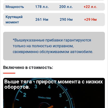
Мощность
178 л.с.
200 л.с.
+22 л.с.
Крутящий
261 Нм
290 Нм
+29 Нм
момент
Вышеуказанные прибавки гарантируются
только на полностью исправном,
своевременно обслуживаемом автомобиле.
Включено в стоимость:
Выше тяга - прирост момента с низких
оборотов.