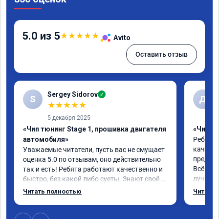
5.0 из 5
★
★
★
★
★
Avito
Оставить отзыв
Sergey Sidorov
✓
S
Д
★
★
★
★
★
5 декабря 2025
«Чип тюнинг Stage 1, прошивка двигателя
«Чип тю
автомобиля»
Ребята 
качеств
Уважаемые читатели, пусть вас не смущает 
предлож
оценка 5.0 по отзывам, оно действительно 
Всё про
так и есть! Ребята работают качественно и 
лучше, 
быстро, без какой либо суеты. Знают своё 
эксплу
дело от и до! Мне чипанули Mitsubishi Pajero 
Читать полностью
Читать 
2018 года, объем 3 литра и хочу сказать в 
"до" и "после" отличие колоссальное! 
Большое спасибо! Успехов вам и вашей 