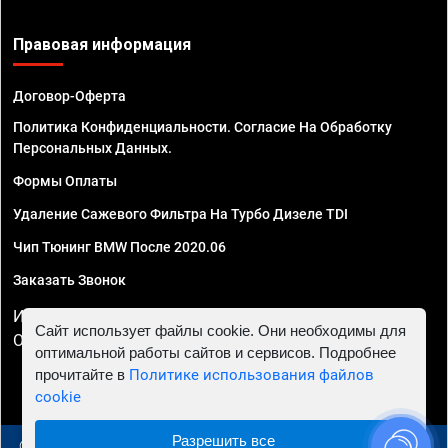
Правовая информация
Договор-Оферта
Политика Конфиденциальности. Согласие На Обработку
Персональных Данных.
Формы Оплаты
Удаление Сажевого Фильтра На Турбо Дизеле TDI
Чип Тюнинг BMW После 2020.06
Заказать Звонок
ИП Смирнов Георгий Павлович. ИНН 781302555843,
Сайт использует файлы cookie. Они необходимы для
ОГРНИП 324470400032610
оптимальной работы сайтов и сервисов. Подробнее
прочитайте в
Политике использования файлов
cookie
Разрешить все
© 2010 - 2026 Чип тюнинг в Самаре - Автосервис "Евро