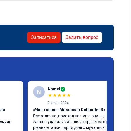
Записаться
Задать вопрос
Namet
✓
N
★
★
★
★
★
7 июня 2024
еля
«Чип тюнинг Mitsubishi Outlander 3»
Все отлично ,приехал на чип тюнинг , 
заодно удалили катализатор, не смотря на 
юнинг 
ржавые гайки парни долго мучались , но 