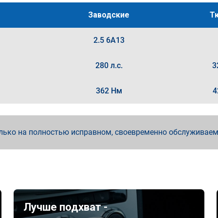
Заводские
Т
2.5 6A13
280 л.с.
3
362 Нм
4
лько на полностью исправном, своевременно обслуживае
Лучше подхват -