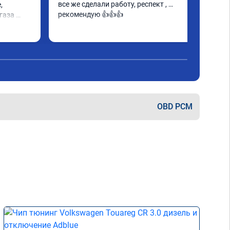
все же сделали работу, респект , 
 
рекомендую 👍👍👍
аза 
аботу 
е этих 
чтобы не 
OBD PCM
рам 
чше)