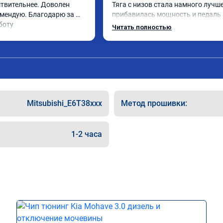
ствительнее. Доволен 
Тяга с низов стала намного лучше,
мендую. Благодарю за 
прибавилась мощность и педаль г
боту
стала отзывчивее.

Читать полностью
Рекомендую ребят, делают свою р
качественно!

Читал что в Австралии при покупк
машин сразу делают чип тюнинг, 
было провалов.

Mitsubishi_E6T38xxx
Метод прошивки:
Завтра везу X7 на чип, Там по циф
результаты должны быть еще лу
1-2 часа