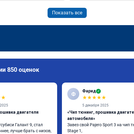
Показать все
ии 850 оценок
Фарид
✓
Ф
★
★
★
★
★
★
★
 2025
5 декабря 2025
рошивка двигателя
«Чип тюнинг, прошивка двигат
автомобиля»
субиси Галант 9, стал 
Завез свой Pajero Sport 3 на чип т
ее, лучше брать с низов, 
Stage 1,
