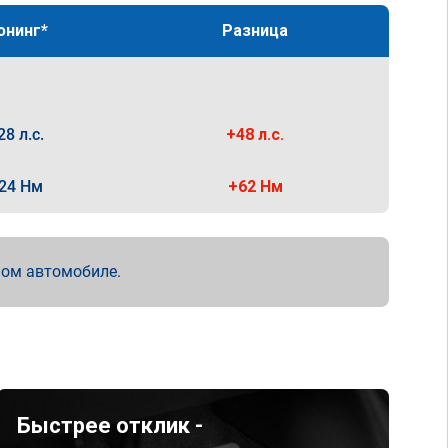
юнинг*
Разница
28 л.с.
+48 л.с.
24 Нм
+62 Нм
мом автомобиле.
Быстрее отклик -