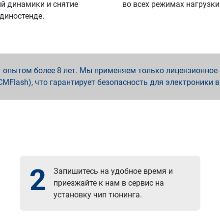
й динамики и снятие
во всех режимах нагрузки
 диностенде.
опытом более 8 лет. Мы применяем только лицензионное о
x, PCMFlash), что гарантирует безопасность для электроники 
2
Запишитесь на удобное время и
приезжайте к нам в сервис на
установку чип тюнинга.