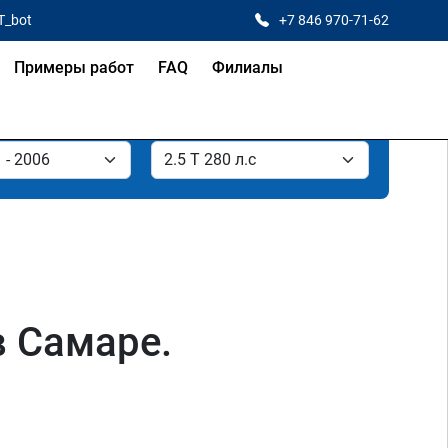
T_bot
+7 846 970-71-62
Примеры работ
FAQ
Филиалы
 в Самаре.