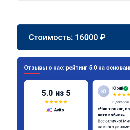
Стоимость:
16000
₽
Отзывы о нас: рейтинг 5.0 на основан
Юрий
✓
Ю
5.0 из 5
★
★
★
★
★
★
★
★
6 декабря
«Чип тюнинг, п
Avito
автомобиля»
Все отлично! Мит
намного динамичн