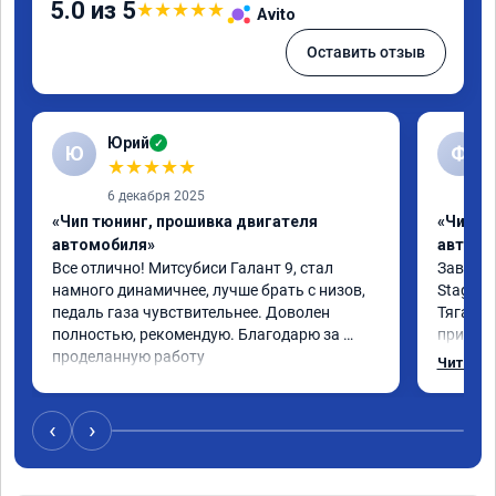
5.0 из 5
★
★
★
★
★
Avito
Оставить отзыв
Юрий
✓
Ю
Ф
★
★
★
★
★
6 декабря 2025
«Чип тюнинг, прошивка двигателя
«Чип т
автомобиля»
автомо
Все отлично! Митсубиси Галант 9, стал 
Завез св
намного динамичнее, лучше брать с низов, 
Stage 1,

педаль газа чувствительнее. Доволен 
Тяга с 
полностью, рекомендую. Благодарю за 
прибави
проделанную работу
отзывчи
Читать 
Рекомен
качеств
‹
›
Читал ч
машин с
было пр