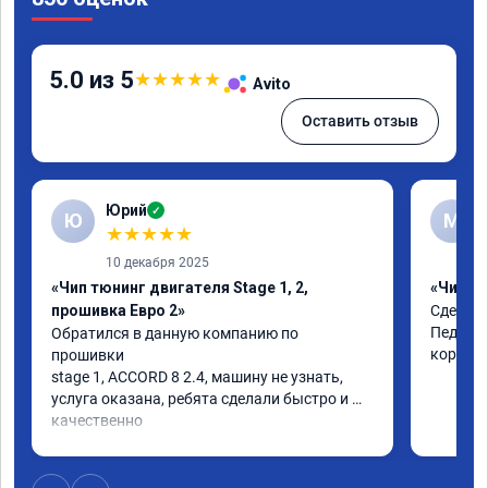
5.0 из 5
★
★
★
★
★
Avito
Оставить отзыв
Юрий
✓
Ю
М
★
★
★
★
★
10 декабря 2025
«Чип тюнинг двигателя Stage 1, 2,
«Чип тю
прошивка Евро 2»
Сделали
Педаль 
Обратился в данную компанию по 
коробке
прошивки

stage 1, ACCORD 8 2.4, машину не узнать, 
услуга оказана, ребята сделали быстро и 
качественно

советую