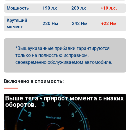
Мощность
190 л.с.
209 л.с.
+19 л.с.
Крутящий
220 Нм
242 Нм
+22 Нм
момент
Вышеуказанные прибавки гарантируются
только на полностью исправном,
своевременно обслуживаемом автомобиле.
Включено в стоимость:
Выше тяга - прирост момента с низких
оборотов.