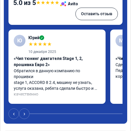
5.0 из 5
★
★
★
★
★
Avito
Оставить отзыв
Юрий
✓
Ю
М
★
★
★
★
★
10 декабря 2025
«Чип тюнинг двигателя Stage 1, 2,
«Чип тю
прошивка Евро 2»
Сделали
Педаль 
Обратился в данную компанию по 
коробке
прошивки

stage 1, ACCORD 8 2.4, машину не узнать, 
услуга оказана, ребята сделали быстро и 
качественно

советую
‹
›