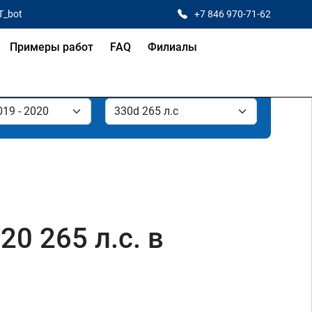
T_bot
+7 846 970-71-62
Примеры работ
FAQ
Филиалы
0 265 л.с. в