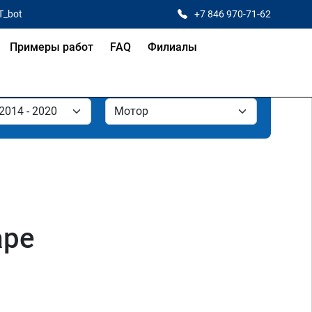
T_bot
+7 846 970-71-62
Примеры работ
FAQ
Филиалы
аре