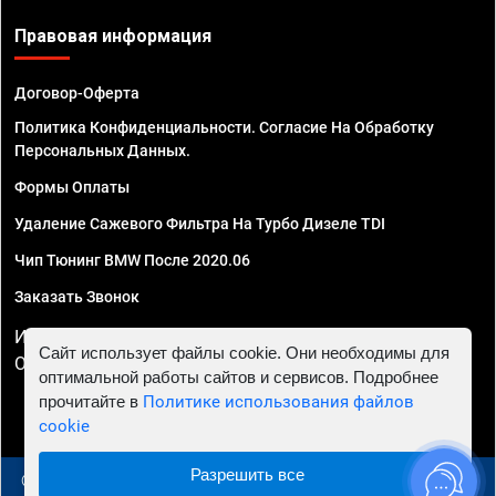
Правовая информация
Договор-Оферта
Политика Конфиденциальности. Согласие На Обработку
Персональных Данных.
Формы Оплаты
Удаление Сажевого Фильтра На Турбо Дизеле TDI
Чип Тюнинг BMW После 2020.06
Заказать Звонок
ИП Смирнов Георгий Павлович. ИНН 781302555843,
Сайт использует файлы cookie. Они необходимы для
ОГРНИП 324470400032610
оптимальной работы сайтов и сервисов. Подробнее
прочитайте в
Политике использования файлов
cookie
Разрешить все
© 2010 - 2026 Чип тюнинг в Самаре - Автосервис "Евро