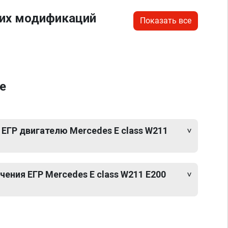
гих модификаций
Показать все
е
ЕГР двигателю Mercedes E class W211
ения ЕГР Mercedes E class W211 E200