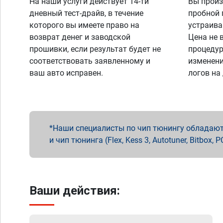
На наши услуги действует 14-ти
Вы произ
дневный тест-драйв, в течение
пробной 
которого вы имеете право на
устраива
возврат денег и заводской
Цена не 
прошивки, если результат будет не
процедур
соответствовать заявленному и
изменени
ваш авто исправен.
логов на
Наши специалисты по чип тюнингу обладают 
и чип тюнинга (Flex, Kess 3, Autotuner, Bitbo
Ваши действия: