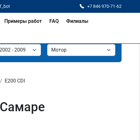
T_bot
+7 846 970-71-62
Примеры работ
FAQ
Филиалы
E200 CDI
 Самаре