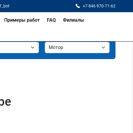
T_bot
+7 846 970-71-62
Примеры работ
FAQ
Филиалы
ре