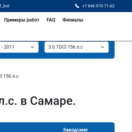
T_bot
+7 846 970-71-62
Примеры работ
FAQ
Филиалы
I 156 л.с
л.с. в Самаре.
Заводские