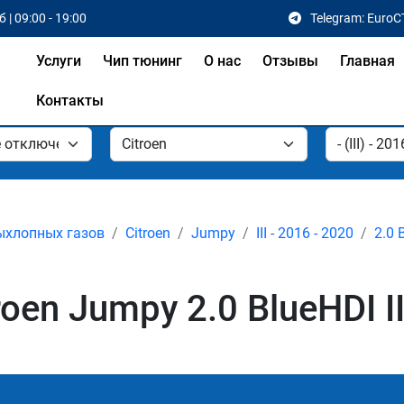
 | 09:00 - 19:00
Telegram: EuroC
Услуги
Чип тюнинг
О нас
Отзывы
Главная
Контакты
ыхлопных газов
Citroen
Jumpy
III - 2016 - 2020
2.0 
en Jumpy 2.0 BlueHDI II