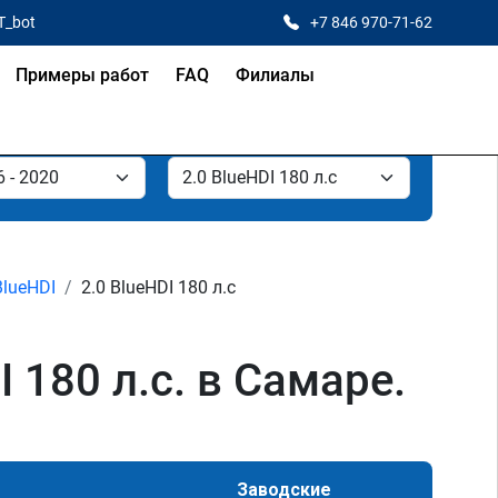
T_bot
+7 846 970-71-62
Примеры работ
FAQ
Филиалы
BlueHDI
2.0 BlueHDI 180 л.с
I 180 л.с. в Самаре.
Заводские