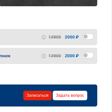
13800
2000 ₽
13800
2000 ₽
лонок
Записаться
Задать вопрос