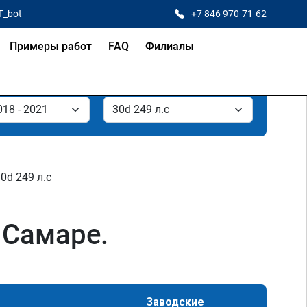
T_bot
+7 846 970-71-62
Примеры работ
FAQ
Филиалы
0d 249 л.с
 Самаре.
Заводские