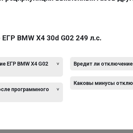
ЕГР BMW X4 30d G02 249 л.с.
ие ЕГР BMW X4 G02
Вредит ли отключение
Каковы минусы отключ
после программного