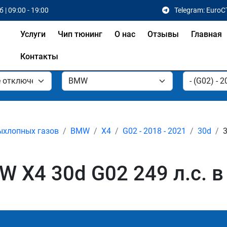
 | 09:00 - 19:00
Telegram: EuroC
Услуги
Чип тюнинг
О нас
Отзывы
Главная
Контакты
ыхлопных газов
BMW
X4
G02 - 2018 - 2021
30d
3
 X4 30d G02 249 л.с. в