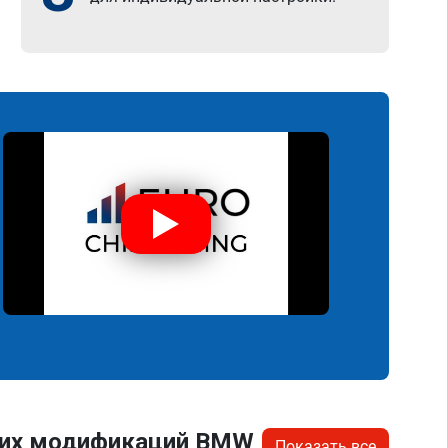
угих модификаций BMW
Показать все