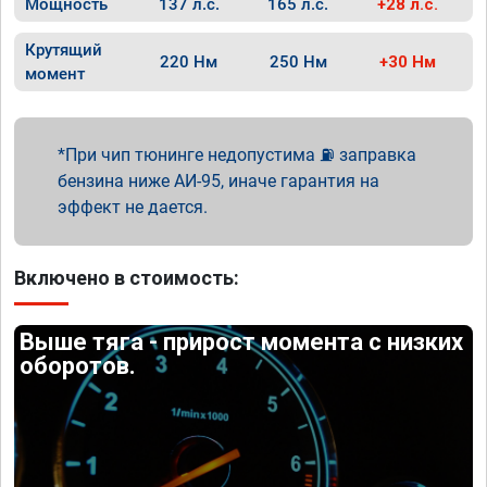
Мощность
137 л.с.
165 л.с.
+28 л.с.
Крутящий
220 Нм
250 Нм
+30 Нм
момент
При чип тюнинге недопустима ⛽ заправка
бензина ниже АИ-95, иначе гарантия на
эффект не дается.
Включено в стоимость:
Выше тяга - прирост момента с низких
оборотов.