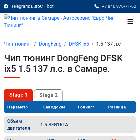
Telegram: EuroCT_bot
+7 846 970-71-62
Чип тюнинг
DongFeng
DFSK ix5
1.5 137 л.с
Чип тюнинг DongFeng DFSK
ix5 1.5 137 л.с. в Самаре.
Stage 1
Stage 2
Параметр
Заводские
Тюнинг*
Разница
Объем
1.5 SFG15TA
двигателя