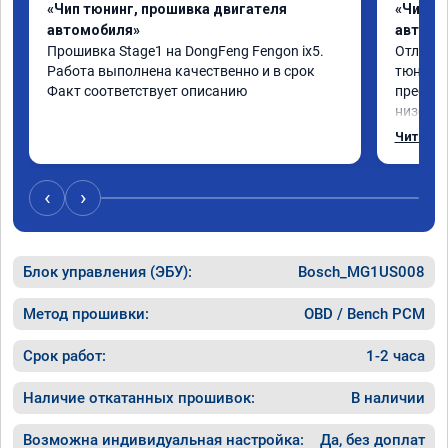
«Чип тюнинг, прошивка двигателя
«Чип т
автомобиля»
автомо
Прошивка Stage1 на DongFeng Fengon ix5.

Отлична
Работа выполнена качественно и в срок

тюнинго
Факт соответствует описанию
преобра
низов, 
Расход 
Читать 
снизилс
подробн
всем, к
‹
›
Блок управления (ЭБУ):
Bosch_MG1US008
Метод прошивки:
OBD / Bench PCM
Срок работ:
1-2 часа
Наличие откатанных прошивок:
В наличии
Возможна индивидуальная настройка:
Да, без доплат