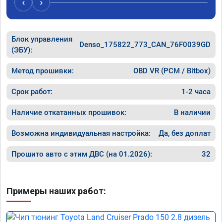
‹
›
11сек. С
Мотор с
Советую
что не с
Блок управления
Denso_175822_773_CAN_76F0039GD
скорост
(ЭБУ):
Метод прошивки:
OBD VR (PCM / Bitbox)
Срок работ:
1-2 часа
Наличие откатанных прошивок:
В наличии
Возможна индивидуальная настройка:
Да, без доплат
Прошито авто с этим ДВС (на 01.2026):
32
Примеры наших работ: