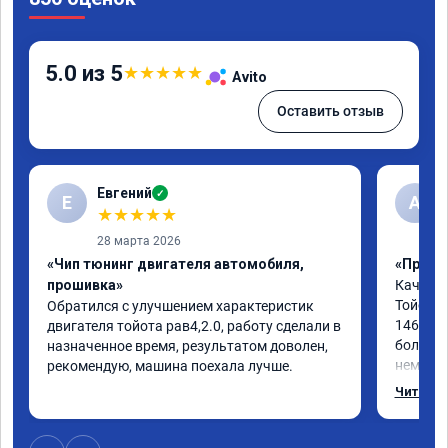
5.0 из 5
★
★
★
★
★
Avito
Оставить отзыв
Евгений
✓
Е
А
★
★
★
★
★
28 марта 2026
«Чип тюнинг двигателя автомобиля,
«Прошив
прошивка»
Качеств
Тойоты 
Обратился с улучшением характеристик 
146л.с.
двигателя тойота рав4,2.0, работу сделали в 
более о
назначенное время, результатом доволен, 
немного
рекомендую, машина поехала лучше.
процедур
Читать 
хватало
обгоне 
быстрог