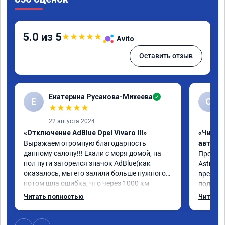
5.0 из 5
★
★
★
★
★
Avito
Оставить отзыв
Екатерина Русакова-Михеева
✓
Е
С
★
★
★
★
★
22 августа 2024
«Отключение AdBlue Opel Vivaro III»
«Чип т
Выражаем огромную благодарность 
автомо
данному салону!!! Ехали с моря домой, на 
Произво
пол пути загорелся значок AdBlue(как 
Astra J 
оказалось, мы его залили больше нужного) 
времени-
потом шла ошибка, что через 1000 км 
подхват
двигатель не заведётся. Мы подъезжали 
стала р
Читать полностью
Читать 
как раз к Волгограду, стали искать 
скидыва
объявления,эти ребята единственные 
обороты
откликнулись нам в помощь, записали к 
доволен