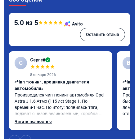
5.0 из 5
★
★
★
★
★
Avito
Оставить отзыв
Сергей
✓
С
В
★
★
★
★
★
8 января 2026
«Чип тюнинг, прошивка двигателя
«Чип т
автомобиля»
автомо
Производился чип тюнинг автомобиля Opel 
Прошивал
Astra J 1.6 Атмо (115 лс) Stage 1. По 
быстро 
времени-1 час. По итогу: появилась тяга, 
лямбде 
подхват с низов великолепный, коробка 
отличн
стала работать плавнее. На трассе быстрее 
Читать полностью
скидывает передачу и легко держит 
обороты до 5000 при ускорении. Вообщем 
доволен как слон ))) Рекомендую 