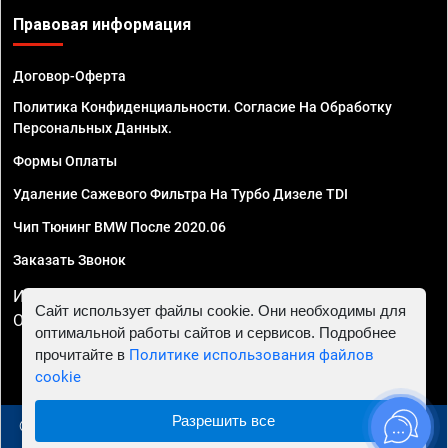
Правовая информация
Договор-Оферта
Политика Конфиденциальности. Согласие На Обработку
Персональных Данных.
Формы Оплаты
Удаление Сажевого Фильтра На Турбо Дизеле TDI
Чип Тюнинг BMW После 2020.06
Заказать Звонок
ИП Смирнов Георгий Павлович. ИНН 781302555843,
Сайт использует файлы cookie. Они необходимы для
ОГРНИП 324470400032610
оптимальной работы сайтов и сервисов. Подробнее
прочитайте в
Политике использования файлов
cookie
Разрешить все
© 2010 - 2026 Чип тюнинг в Самаре - Автосервис "Евро