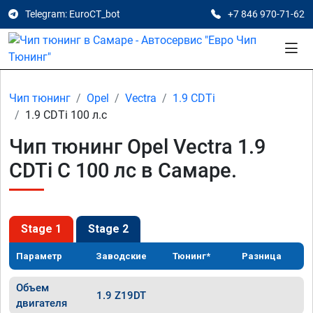
Telegram: EuroCT_bot
+7 846 970-71-62
Чип тюнинг
Opel
Vectra
1.9 CDTi
1.9 CDTi 100 л.с
Чип тюнинг Opel Vectra 1.9
CDTi C 100 лс в Самаре.
Stage 1
Stage 2
Параметр
Заводские
Тюнинг*
Разница
Объем
1.9 Z19DT
двигателя