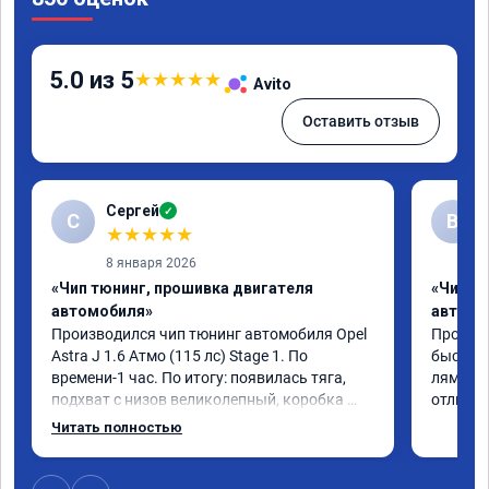
5.0 из 5
★
★
★
★
★
Avito
Оставить отзыв
Сергей
✓
С
В
★
★
★
★
★
8 января 2026
«Чип тюнинг, прошивка двигателя
«Чип т
автомобиля»
автомо
Производился чип тюнинг автомобиля Opel 
Прошивал
Astra J 1.6 Атмо (115 лс) Stage 1. По 
быстро 
времени-1 час. По итогу: появилась тяга, 
лямбде 
подхват с низов великолепный, коробка 
отличн
стала работать плавнее. На трассе быстрее 
Читать полностью
скидывает передачу и легко держит 
обороты до 5000 при ускорении. Вообщем 
доволен как слон ))) Рекомендую 