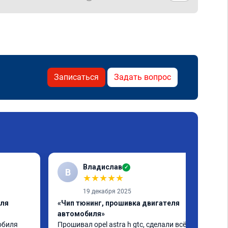
Записаться
Задать вопрос
Владислав
✓
В
★
★
★
★
★
19 декабря 2025
еля
«Чип тюнинг, прошивка двигателя
автомобиля»
биля 
Прошивал opel astra h gtc, сделали всё 