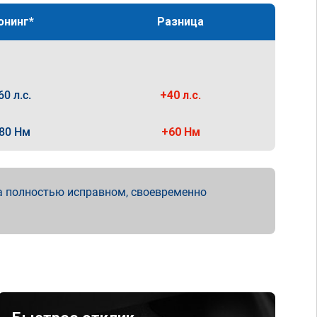
юнинг*
Разница
60 л.с.
+40 л.с.
80 Нм
+60 Нм
а полностью исправном, своевременно