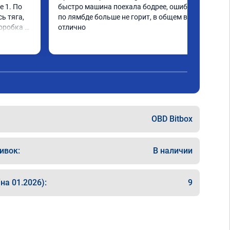
 1. По 
быстро машина поехала бодрее, ошибка 
ь тяга, 
по лямбде больше не горит, в общем всё 
оробка 
отлично
е 
гко 
рении. 
OBD Bitbox
ивок:
В наличии
на 01.2026):
9