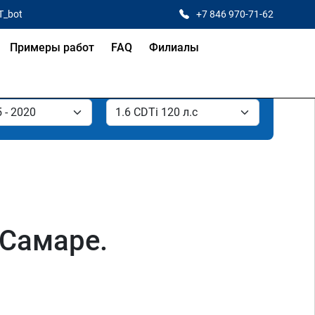
T_bot
+7 846 970-71-62
Примеры работ
FAQ
Филиалы
в Самаре.