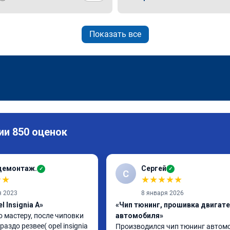
Показать все
ии 850 оценок
демонтаж.
Сергей
✓
✓
С
★
★
★
★
★
★
★
я 2023
8 января 2026
l Insignia A»
«Чип тюнинг, прошивка двигат
 мастеру, после чиповки 
автомобиля»
аздо резвее( opel insignia 
Производился чип тюнинг автомо