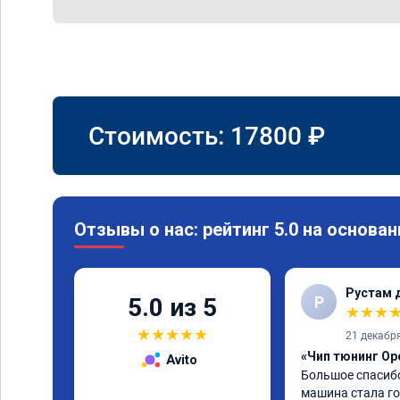
Стоимость:
17800
₽
Отзывы о нас: рейтинг 5.0 на основан
Рустам 
Р
5.0 из 5
★
★
★
★
★
★
★
★
21 декабр
«Чип тюнинг Ope
Avito
Большое спасибо
машина стала гор